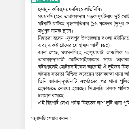
হুমায়ুন কবির,ময়মনসিংহ প্রতিনিধিঃ
ময়মনসিংহের তারাকান্দায় সড়ক দুর্ঘটনায় দুই
ঘটনাটি ঘটেছে বৃহস্পতিবার (১৬ নভেম্বর )দুপুর 
মধুপুর নামক স্থানে।
নিহতরা হলেন -ফুলপুর উপজেলার বওলা ইউনিয়নে
এবং একই গ্রামের মোহাম্মদ আলী (৬০)।
জানা গেছে, ময়মনসিংহ -হালুয়াঘাট আঞ্চলিক সড
তারাকান্দাগামী মোটরসাইকেলের সাথে তারাকা
ঘটনাস্থলেই মোটরসাইকেল আরোহী ঐ দুইজন নিহ
ঘটনার সত্যতা নিশ্চিত করেছেন তারাকান্দা থানা অফ
তিনি জানান,দূর্ঘটনাটি সংগঠনের পর থানা প
হেফাজতে নেওয়া হয়েছে। সিএনজি চালক পালিয়ে 
চলমান রয়েছে।
এই রিপোর্ট লেখা পর্যন্ত নিহতের লাশ দুটি থানা 
সংবাদটি শেয়ার করুন :