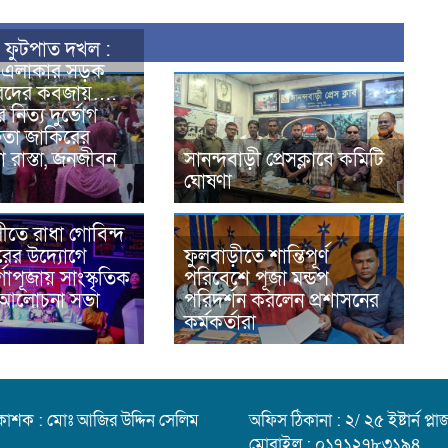
 ফুটপাত দখল :
ক এলাকার সড়ক
রদের কবজায়….
 নিত্য দুর্ভোগ
েতা জাকিরের
 রাস্তা, জনজীবন
সানন্দবাড়ী প্রেসক্লাবে কমিটি
ঘোষণা
ীতে রাধা গোবিন্দ
িরের উদ্যোগে
ফুলবাড়ীতে শান্তিপূর্ণ
্গাপূজায় সাংস্কৃতিক
পরিবেশে পূজা মন্ডপ
ও আলোচনা সভা
পরিদর্শন করলেন প্রশাসনের
কর্মকর্তারা
রকাশক : মোঃ আজির উদ্দিন সেলিম
অফিস ঠিকানা : ২/ ২৫ ইষ্টার্ন প
মোবাইল : ০১৭১২৭৮৩১৯৪