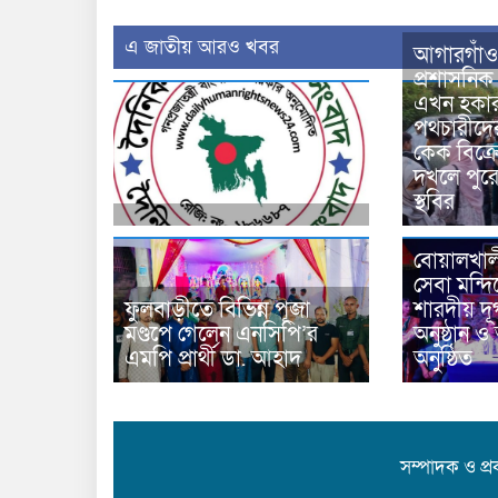
এ জাতীয় আরও খবর
আগারগাঁও
প্রশাসনি
এখন হকা
পথচারীদের
কেক বিক্র
দখলে পুরো
স্থবির
বোয়ালখাল
সেবা মন্দ
ফুলবাড়ীতে বিভিন্ন পূজা
শারদীয় দূর
মণ্ডপে গেলেন এনসিপি’র
অনুষ্ঠান 
এমপি প্রার্থী ডা. আহাদ
অনুষ্ঠিত
সম্পাদক ও প্