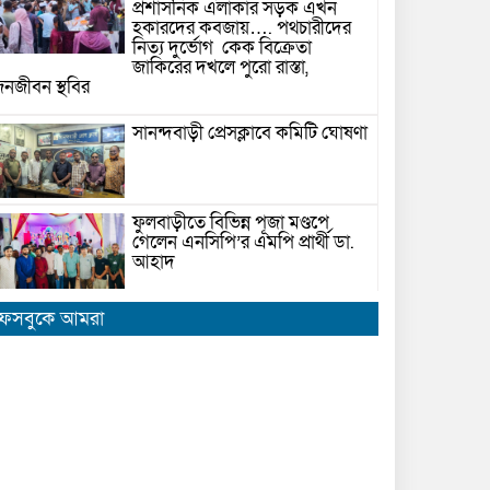
প্রশাসনিক এলাকার সড়ক এখন
হকারদের কবজায়…. পথচারীদের
নিত্য দুর্ভোগ কেক বিক্রেতা
জাকিরের দখলে পুরো রাস্তা,
নজীবন স্থবির
সানন্দবাড়ী প্রেসক্লাবে কমিটি ঘোষণা
ফুলবাড়ীতে বিভিন্ন পূজা মণ্ডপে
গেলেন এনসিপি’র এমপি প্রার্থী ডা.
আহাদ
বোয়ালখালীতে রাধা গোবিন্দ সেবা
ফেসবুকে আমরা
মন্দিরের উদ্যোগে শারদীয় দূর্গাপূজায়
সাংস্কৃতিক অনুষ্ঠান ও আলোচনা সভা
অনুষ্ঠিত
ফুলবাড়ীতে শান্তিপূর্ণ পরিবেশে পূজা
মন্ডপ পরিদর্শন করলেন প্রশাসনের
কর্মকর্তারা