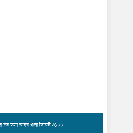
্লাজা তয় তলা আম্বর খানা সিলেট ৩১০০